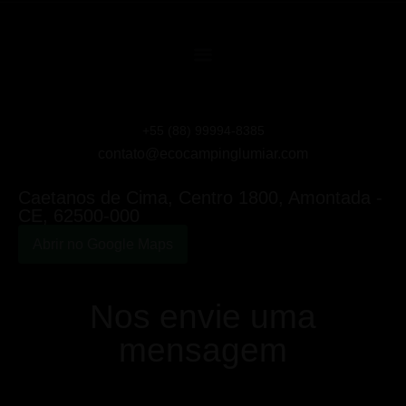
CE, 62500-000
+55
(88) 99994-8385
contato@ecocampinglumiar.com
Caetanos de Cima, Centro 1800, Amontada -
CE, 62500-000
Abrir no Google Maps
Nos envie uma
mensagem