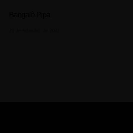
Bangalô Pipa
Experiências
21 de setembro de 2023
Blog
Contato
contato@ecocampinglumiar.com
+55 (88) 999948385
Instagram
Caetanos de Cima, Centro 1800, Amontada -