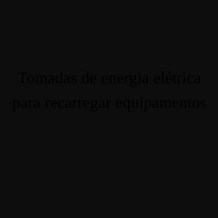
ACOMODA
CONTATO
PACOTES
BLOG
Tomadas de energia elétrica
para recarregar equipamentos