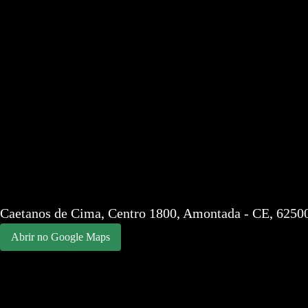
Acomodações
Contato
Pacotes
Blog
+55
(88) 99994-8385
contato@ecocampinglumiar.com
Caetanos de Cima, Centro 1800, Amontada - CE, 6250
Abrir no Google Maps
© Todos os direitos reservados